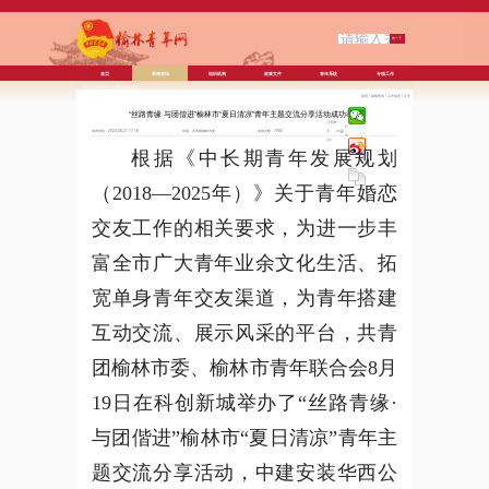
首页
新闻资讯
组织机构
政策文件
青年系统
专项工作
欢迎访问中国共产主义青年团榆林市委
首页
/
新闻资讯
/
工作动态
/
正文
员会
“丝路青缘·与团偕进”榆林市“夏日清凉”青年主题交流分享活动成功举办
【字体：
打
发布时间：2024-08-21 17:16
来源：共青团榆林市委
浏览次数：7592
大
中
印
小
】
根据《中长期青年发展规划
（2018—2025年）》关于青年婚恋
交友工作的相关要求
，
为进一步丰
富全市广大青年业余文化生活、拓
宽单身青年交友渠道，为青年搭建
互动交流、展示风采的平台
，
共青
团榆林市委、榆林市青年联合会8月
19日在科创新城举办了“丝路青缘·
与团偕进”榆林市“夏日清凉”青年主
题交流分享活动，中建安装华西公