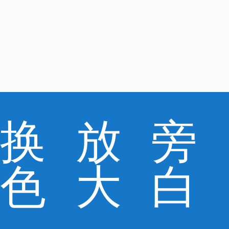
换
放
旁
色
大
白