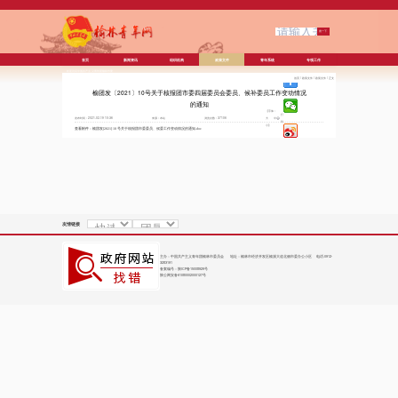
首页
新闻资讯
组织机构
政策文件
青年系统
专项工作
欢迎访问中国共产主义青年团榆林市委
首页
/
政策文件
/
政策文件
/
正文
员会
榆团发〔2021〕10号关于核报团市委四届委员会委员、候补委员工作变动情况
的通知
【字体：
打
发布时间：2021-02-19 10:36
来源：本站
浏览次数：37106
大
中
印
小
】
查看附件：
榆团发[2021] 10 号关于核报团市委委员、候委工作变动情况的通知.doc
友情链接
主办：中国共产主义青年团榆林市委员会 地址：榆林市经济开发区榆溪大道北侧市委办公小区 电话:0912-
3283191
备案编号：
陕ICP备15008929号
陕公网安备61080002000127号