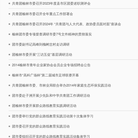
共青团榆林市委召开2023年度县市区团委述职测评会
共青团榆林市委召开全年重点工作部署会
共青团榆林市委召开2024年 “共青团与人大代表、政协委员面对面”座谈会
榆林团市委专项督查调研市委7号文件精神的贯彻落实
团市委副书记高峰到槐树岔村走访调研
团榆林市委开展“三访五促”基层调研活动
2014榆林市青年企业家协会会员企业专场招聘会公告
榆林市“高科广场杯”第二届城市足球联赛开幕
共青团榆林市委、市林业局联合举办2014年家庭生态环保实践活动
团市委赴子洲开展少先队和中学共青团工作调研活动
团榆林市委开展群众路线教育实践调研活动
团市委举行党的群众路线教育实践活动第十次集体学习
团市委召开党的群众路线教育实践活动
团市委组织召开党的群众路线教育实践活动集体学习